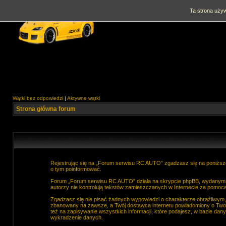
Ta strona używ
Wątki bez odpowiedzi
|
Aktywne wątki
Strona główna forum
Rejestrując się na „Forum serwisu RC AUTO” zgadzasz się na poniższe
o tym poinformować.
Forum „Forum serwisu RC AUTO” działa na skrypcie phpBB, wydanym na
autorzy nie kontrolują tekstów zamieszczanych w Internecie za pomocą
Zgadzasz się nie pisać żadnych wypowiedzi o charakterze obraźliwym
zbanowany na zawsze, a Twój dostawca internetu powiadomiony o Two
też na zapisywanie wszystkich informacji, które podajesz, w bazie d
wykradzenie danych.