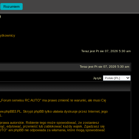
Rozumiem
O
ytkownicy
Teraz jest Pt sie 07, 2026 5:30 am
Teraz jest Pt sie 07, 2026 5:30 am
Język:
. „Forum serwisu RC AUTO” ma prawo zmienić te warunki, ale musi Cię
ww.phpBB3.PL
. Skrypt phpBB tylko ułatwia dyskusje przez Internet, jego
L
.
 prawa autorskie. Robienie tego może spowodować, że zostaniesz
ąć, edytować, przenieść lub zablokować każdy wątek. Zgadzasz się
C AUTO” ani phpBB nie odpowiada za włamania, które mogą spowodować