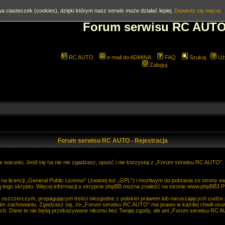
a ciasteczek (cookies), dzięki którym nasz serwis może działać lepiej.
Dowiedz się więcej
Forum serwisu RC AUT
RC AUTO
e-mail do ADMINA
FAQ
Szukaj
Uż
Zaloguj
Forum serwisu RC AUTO - Rejestracja
 warunki. Jeśli się na nie nie zgadzasz, opuść i nie korzystaj z „Forum serwisu RC AUTO”
 licencji „
General Public License
” (zwanej też „GPL”) i możliwym do pobrania ze strony
w
 tego skryptu. Więcej informacji o skrypcie phpBB można znaleźć na stronie
www.phpBB3.P
, oszczerczym, propagującym treści niezgodne z polskim prawem lub naruszających cudze
im zachowaniu. Zgadzasz się, że „Forum serwisu RC AUTO” ma prawo w każdej chwili usun
anych. Dane te nie będą przekazywane nikomu bez Twojej zgody, ale ani „Forum serwisu R