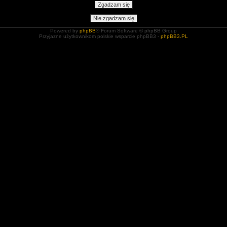
Powered by
phpBB
® Forum Software © phpBB Group
Przyjazne użytkownikom polskie wsparcie phpBB3 -
phpBB3.PL