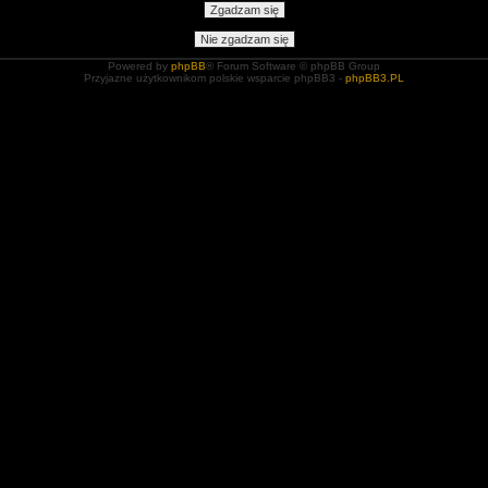
Powered by
phpBB
® Forum Software © phpBB Group
Przyjazne użytkownikom polskie wsparcie phpBB3 -
phpBB3.PL