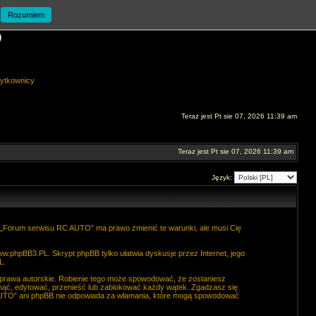
Rozumiem
O
ytkownicy
Teraz jest Pt sie 07, 2026 11:39 am
Teraz jest Pt sie 07, 2026 11:39 am
Język:
. „Forum serwisu RC AUTO” ma prawo zmienić te warunki, ale musi Cię
ww.phpBB3.PL
. Skrypt phpBB tylko ułatwia dyskusje przez Internet, jego
L
.
 prawa autorskie. Robienie tego może spowodować, że zostaniesz
ąć, edytować, przenieść lub zablokować każdy wątek. Zgadzasz się
C AUTO” ani phpBB nie odpowiada za włamania, które mogą spowodować