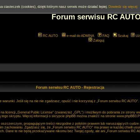
a ciasteczek (cookies), dzięki którym nasz serwis może działać lepiej.
Dowiedz się więcej
Forum serwisu RC AUT
RC AUTO
e-mail do ADMINA
FAQ
Szukaj
Uż
Zaloguj
Forum serwisu RC AUTO - Rejestracja
 warunki. Jeśli się na nie nie zgadzasz, opuść i nie korzystaj z „Forum serwisu RC AUTO”
 licencji „
General Public License
” (zwanej też „GPL”) i możliwym do pobrania ze strony
w
 tego skryptu. Więcej informacji o skrypcie phpBB można znaleźć na stronie
www.phpBB3.P
, oszczerczym, propagującym treści niezgodne z polskim prawem lub naruszających cudze
im zachowaniu. Zgadzasz się, że „Forum serwisu RC AUTO” ma prawo w każdej chwili usun
anych. Dane te nie będą przekazywane nikomu bez Twojej zgody, ale ani „Forum serwisu R