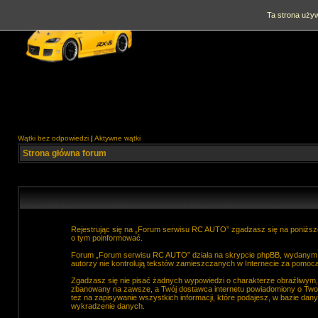
Ta strona używ
Wątki bez odpowiedzi
|
Aktywne wątki
Strona główna forum
Rejestrując się na „Forum serwisu RC AUTO” zgadzasz się na poniższe
o tym poinformować.
Forum „Forum serwisu RC AUTO” działa na skrypcie phpBB, wydanym na
autorzy nie kontrolują tekstów zamieszczanych w Internecie za pomocą
Zgadzasz się nie pisać żadnych wypowiedzi o charakterze obraźliwym
zbanowany na zawsze, a Twój dostawca internetu powiadomiony o Two
też na zapisywanie wszystkich informacji, które podajesz, w bazie d
wykradzenie danych.