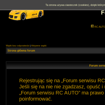
Ta strona używa ciasteczek (cookies), dzięki którym
F
RC AUT
Wątki bez odpowiedzi
|
Aktywne wątki
Strona główna forum
Forum serw
Rejestrując się na „Forum serwisu R
Jeśli się na nie nie zgadzasz, opuść 
„Forum serwisu RC AUTO” ma prawo zm
poinformować.