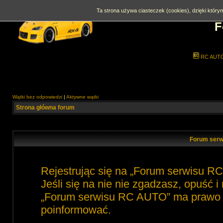
Ta strona używa ciasteczek (cookies), dzięki którym
F
RC AUT
Wątki bez odpowiedzi
|
Aktywne wątki
Strona główna forum
Forum serw
Rejestrując się na „Forum serwisu R
Jeśli się na nie nie zgadzasz, opuść 
„Forum serwisu RC AUTO” ma prawo zm
poinformować.