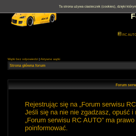
Ta strona używa ciasteczek (cookies), dzięki którym
F
RC AUT
Wątki bez odpowiedzi
|
Aktywne wątki
Strona główna forum
Forum serw
Rejestrując się na „Forum serwisu R
Jeśli się na nie nie zgadzasz, opuść 
„Forum serwisu RC AUTO” ma prawo zm
poinformować.