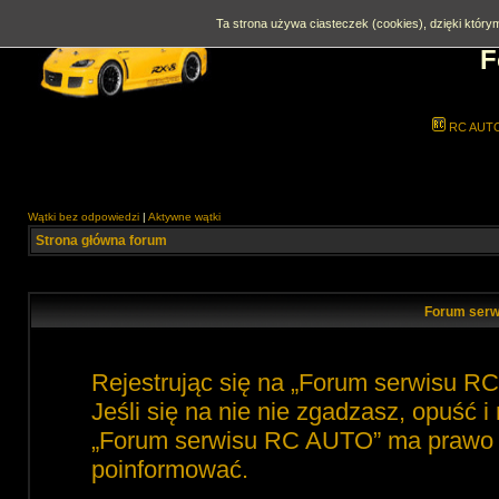
Ta strona używa ciasteczek (cookies), dzięki którym
F
RC AUT
Wątki bez odpowiedzi
|
Aktywne wątki
Strona główna forum
Forum serw
Rejestrując się na „Forum serwisu R
Jeśli się na nie nie zgadzasz, opuść 
„Forum serwisu RC AUTO” ma prawo zm
poinformować.