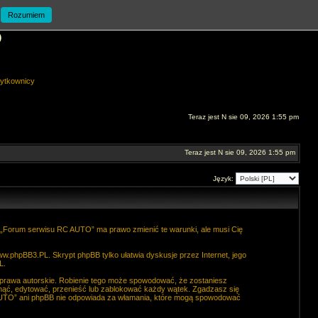
Rozumiem
O
ytkownicy
Teraz jest N sie 09, 2026 1:55 pm
Teraz jest N sie 09, 2026 1:55 pm
Język:
. „Forum serwisu RC AUTO” ma prawo zmienić te warunki, ale musi Cię
ww.phpBB3.PL
. Skrypt phpBB tylko ułatwia dyskusje przez Internet, jego
L
.
 prawa autorskie. Robienie tego może spowodować, że zostaniesz
ąć, edytować, przenieść lub zablokować każdy wątek. Zgadzasz się
C AUTO” ani phpBB nie odpowiada za włamania, które mogą spowodować