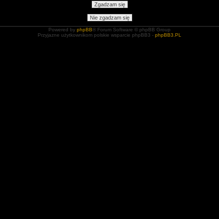
Powered by
phpBB
® Forum Software © phpBB Group
Przyjazne użytkownikom polskie wsparcie phpBB3 -
phpBB3.PL