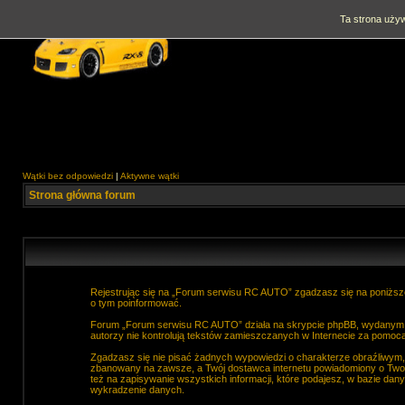
Ta strona używ
Wątki bez odpowiedzi
|
Aktywne wątki
Strona główna forum
Rejestrując się na „Forum serwisu RC AUTO” zgadzasz się na poniższe
o tym poinformować.
Forum „Forum serwisu RC AUTO” działa na skrypcie phpBB, wydanym na
autorzy nie kontrolują tekstów zamieszczanych w Internecie za pomocą
Zgadzasz się nie pisać żadnych wypowiedzi o charakterze obraźliwym
zbanowany na zawsze, a Twój dostawca internetu powiadomiony o Two
też na zapisywanie wszystkich informacji, które podajesz, w bazie d
wykradzenie danych.