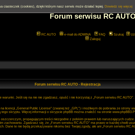
a ciasteczek (cookies), dzięki którym nasz serwis może działać lepiej.
Dowiedz się więcej
Forum serwisu RC AUT
RC AUTO
e-mail do ADMINA
FAQ
Szukaj
Uż
Zaloguj
Forum serwisu RC AUTO - Rejestracja
 warunki. Jeśli się na nie nie zgadzasz, opuść i nie korzystaj z „Forum serwisu RC AUTO”
 licencji „
General Public License
” (zwanej też „GPL”) i możliwym do pobrania ze strony
w
 tego skryptu. Więcej informacji o skrypcie phpBB można znaleźć na stronie
www.phpBB3.P
, oszczerczym, propagującym treści niezgodne z polskim prawem lub naruszających cudze
im zachowaniu. Zgadzasz się, że „Forum serwisu RC AUTO” ma prawo w każdej chwili usun
anych. Dane te nie będą przekazywane nikomu bez Twojej zgody, ale ani „Forum serwisu R