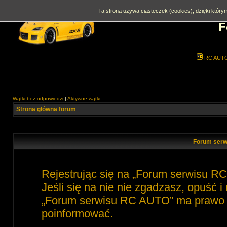
Ta strona używa ciasteczek (cookies), dzięki którym
F
RC AUT
Wątki bez odpowiedzi
|
Aktywne wątki
Strona główna forum
Forum serw
Rejestrując się na „Forum serwisu R
Jeśli się na nie nie zgadzasz, opuść 
„Forum serwisu RC AUTO” ma prawo zm
poinformować.