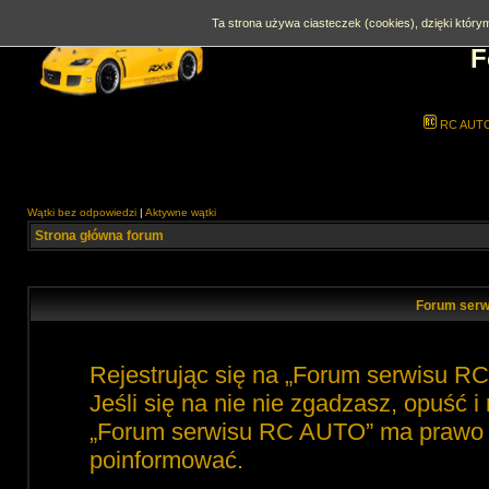
Ta strona używa ciasteczek (cookies), dzięki którym
F
RC AUT
Wątki bez odpowiedzi
|
Aktywne wątki
Strona główna forum
Forum serw
Rejestrując się na „Forum serwisu R
Jeśli się na nie nie zgadzasz, opuść 
„Forum serwisu RC AUTO” ma prawo zm
poinformować.