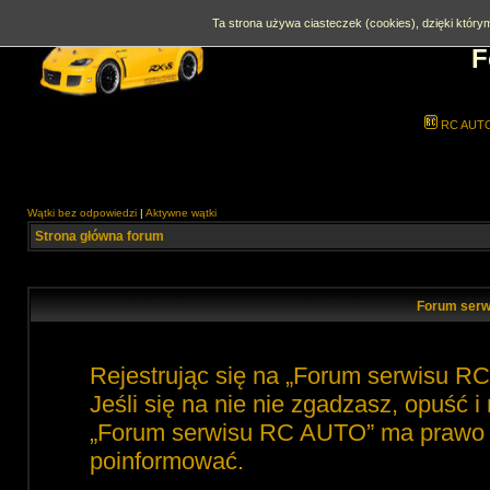
Ta strona używa ciasteczek (cookies), dzięki którym
F
RC AUT
Wątki bez odpowiedzi
|
Aktywne wątki
Strona główna forum
Forum serw
Rejestrując się na „Forum serwisu R
Jeśli się na nie nie zgadzasz, opuść 
„Forum serwisu RC AUTO” ma prawo zm
poinformować.