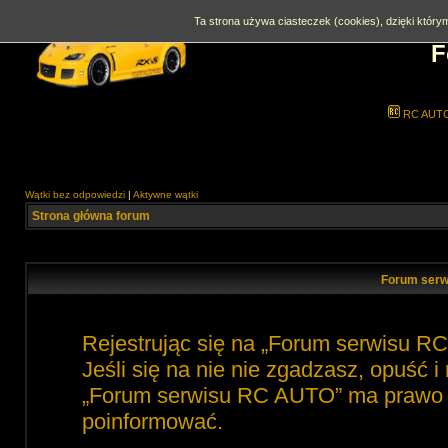
Ta strona używa ciasteczek (cookies), dzięki którym
F
RC AUT
Wątki bez odpowiedzi
|
Aktywne wątki
Strona główna forum
Forum serw
Rejestrując się na „Forum serwisu R
Jeśli się na nie nie zgadzasz, opuść 
„Forum serwisu RC AUTO” ma prawo zm
poinformować.