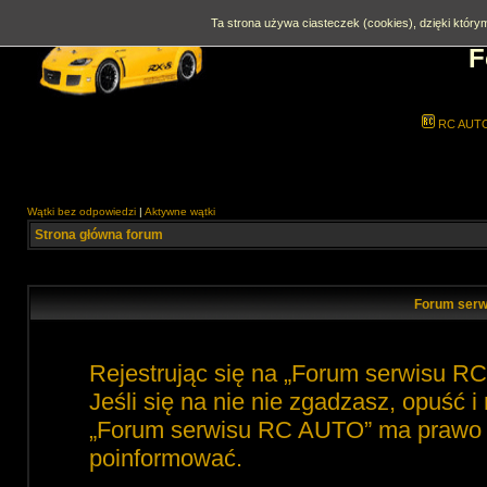
Ta strona używa ciasteczek (cookies), dzięki którym
F
RC AUT
Wątki bez odpowiedzi
|
Aktywne wątki
Strona główna forum
Forum serw
Rejestrując się na „Forum serwisu R
Jeśli się na nie nie zgadzasz, opuść 
„Forum serwisu RC AUTO” ma prawo zm
poinformować.