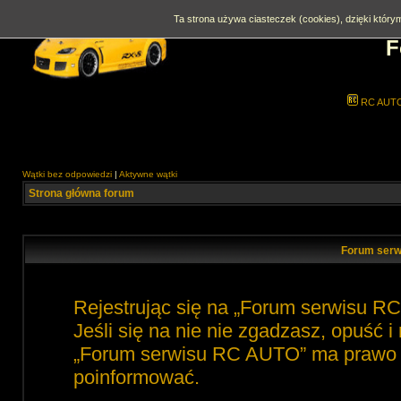
Ta strona używa ciasteczek (cookies), dzięki którym
F
RC AUT
Wątki bez odpowiedzi
|
Aktywne wątki
Strona główna forum
Forum serw
Rejestrując się na „Forum serwisu R
Jeśli się na nie nie zgadzasz, opuść 
„Forum serwisu RC AUTO” ma prawo zm
poinformować.