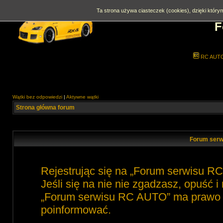
Ta strona używa ciasteczek (cookies), dzięki którym
F
RC AUT
Wątki bez odpowiedzi
|
Aktywne wątki
Strona główna forum
Forum serw
Rejestrując się na „Forum serwisu R
Jeśli się na nie nie zgadzasz, opuść 
„Forum serwisu RC AUTO” ma prawo zm
poinformować.