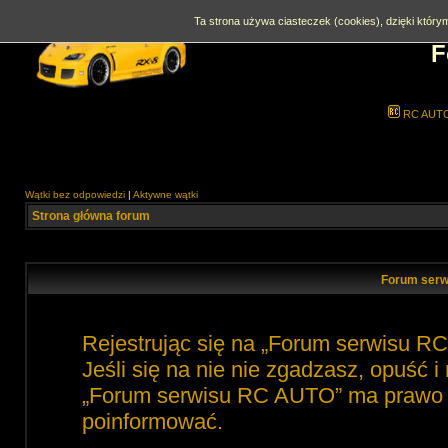
Ta strona używa ciasteczek (cookies), dzięki którym
F
RC AUT
Wątki bez odpowiedzi
|
Aktywne wątki
Strona główna forum
Forum serw
Rejestrując się na „Forum serwisu R
Jeśli się na nie nie zgadzasz, opuść 
„Forum serwisu RC AUTO” ma prawo zm
poinformować.