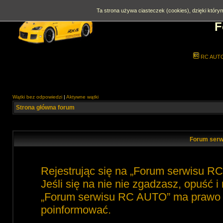
Ta strona używa ciasteczek (cookies), dzięki którym
F
RC AUT
Wątki bez odpowiedzi
|
Aktywne wątki
Strona główna forum
Forum serw
Rejestrując się na „Forum serwisu R
Jeśli się na nie nie zgadzasz, opuść 
„Forum serwisu RC AUTO” ma prawo zm
poinformować.