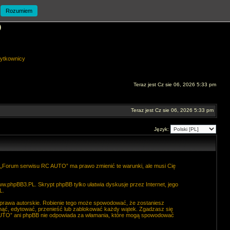
Rozumiem
O
ytkownicy
Teraz jest Cz sie 06, 2026 5:33 pm
Teraz jest Cz sie 06, 2026 5:33 pm
Język:
. „Forum serwisu RC AUTO” ma prawo zmienić te warunki, ale musi Cię
ww.phpBB3.PL
. Skrypt phpBB tylko ułatwia dyskusje przez Internet, jego
L
.
 prawa autorskie. Robienie tego może spowodować, że zostaniesz
ąć, edytować, przenieść lub zablokować każdy wątek. Zgadzasz się
C AUTO” ani phpBB nie odpowiada za włamania, które mogą spowodować