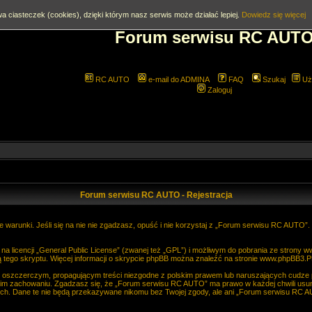
a ciasteczek (cookies), dzięki którym nasz serwis może działać lepiej.
Dowiedz się więcej
Forum serwisu RC AUT
RC AUTO
e-mail do ADMINA
FAQ
Szukaj
Uż
Zaloguj
Forum serwisu RC AUTO - Rejestracja
 warunki. Jeśli się na nie nie zgadzasz, opuść i nie korzystaj z „Forum serwisu RC AUTO”
 licencji „
General Public License
” (zwanej też „GPL”) i możliwym do pobrania ze strony
w
 tego skryptu. Więcej informacji o skrypcie phpBB można znaleźć na stronie
www.phpBB3.P
, oszczerczym, propagującym treści niezgodne z polskim prawem lub naruszających cudze
im zachowaniu. Zgadzasz się, że „Forum serwisu RC AUTO” ma prawo w każdej chwili usun
anych. Dane te nie będą przekazywane nikomu bez Twojej zgody, ale ani „Forum serwisu R