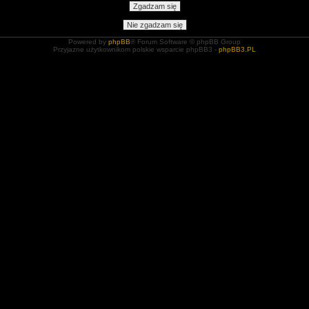
Powered by
phpBB
® Forum Software © phpBB Group
Przyjazne użytkownikom polskie wsparcie phpBB3 -
phpBB3.PL