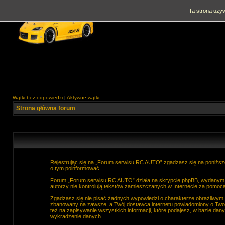
Ta strona używ
Wątki bez odpowiedzi
|
Aktywne wątki
Strona główna forum
Rejestrując się na „Forum serwisu RC AUTO” zgadzasz się na poniższe
o tym poinformować.
Forum „Forum serwisu RC AUTO” działa na skrypcie phpBB, wydanym na
autorzy nie kontrolują tekstów zamieszczanych w Internecie za pomocą
Zgadzasz się nie pisać żadnych wypowiedzi o charakterze obraźliwym
zbanowany na zawsze, a Twój dostawca internetu powiadomiony o Two
też na zapisywanie wszystkich informacji, które podajesz, w bazie d
wykradzenie danych.