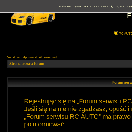
Ta strona używa ciasteczek (cookies), dzięki którym
F
RC AUT
Wątki bez odpowiedzi
|
Aktywne wątki
Strona główna forum
Forum serw
Rejestrując się na „Forum serwisu R
Jeśli się na nie nie zgadzasz, opuść 
„Forum serwisu RC AUTO” ma prawo zm
poinformować.