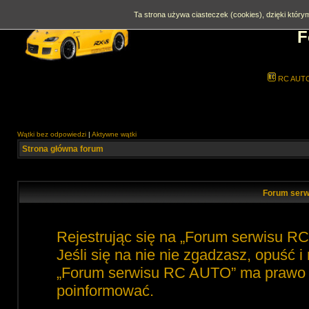
Ta strona używa ciasteczek (cookies), dzięki którym
F
RC AUT
Wątki bez odpowiedzi
|
Aktywne wątki
Strona główna forum
Forum serw
Rejestrując się na „Forum serwisu R
Jeśli się na nie nie zgadzasz, opuść 
„Forum serwisu RC AUTO” ma prawo zm
poinformować.