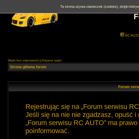
Ta strona używa ciasteczek (cookies), dzięki którym
F
RC AUT
Wątki bez odpowiedzi
|
Aktywne wątki
Strona główna forum
Forum serw
Rejestrując się na „Forum serwisu R
Jeśli się na nie nie zgadzasz, opuść 
„Forum serwisu RC AUTO” ma prawo zm
poinformować.