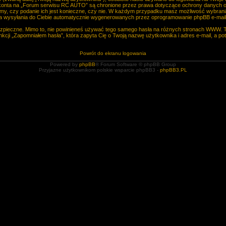
o konta na „Forum serwisu RC AUTO” są chronione przez prawa dotyczące ochrony danych 
lamy, czy podanie ich jest konieczne, czy nie. W każdym przypadku masz możliwość wybrania
ia wysyłania do Ciebie automatycznie wygenerowanych przez oprogramowanie phpBB e-maili
bezpieczne. Mimo to, nie powinieneś używać tego samego hasła na różnych stronach WWW. 
funkcji „Zapomniałem hasła”, która zapyta Cię o Twoją nazwę użytkownika i adres e-mail, a p
Powrót do ekranu logowania
Powered by
phpBB
® Forum Software © phpBB Group
Przyjazne użytkownikom polskie wsparcie phpBB3 -
phpBB3.PL