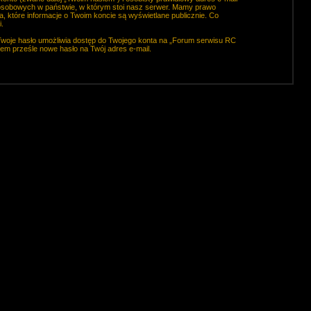
osobowych w państwie, w którym stoi nasz serwer. Mamy prawo
, które informacje o Twoim koncie są wyświetlane publicznie. Co
.
Twoje hasło umożliwia dostęp do Twojego konta na „Forum serwisu RC
otem prześle nowe hasło na Twój adres e-mail.