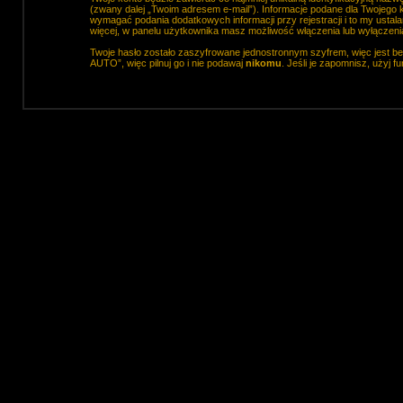
(zwany dalej „Twoim adresem e-mail”). Informacje podane dla Twojeg
wymagać podania dodatkowych informacji przy rejestracji i to my usta
więcej, w panelu użytkownika masz możliwość włączenia lub wyłączen
Twoje hasło zostało zaszyfrowane jednostronnym szyfrem, więc jest 
AUTO”, więc pilnuj go i nie podawaj
nikomu
. Jeśli je zapomnisz, użyj 