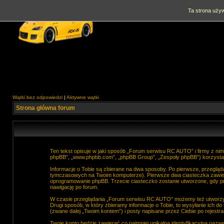
Ta strona używ
Wątki bez odpowiedzi
|
Aktywne wątki
Strona główna forum
Ten tekst opisuje w jaki sposób „Forum serwisu RC AUTO” i firmy z nim
phpBB”, „www.phpbb.com”, „phpBB Group”, „Zespoły phpBB”) korzystają 
Informacje o Tobie są zbierane na dwa sposoby. Po pierwsze, przeglą
tymczasowych na Twoim komputerze). Pierwsze dwa ciasteczka zawierają 
oprogramowanie phpBB. Trzecie ciasteczko zostanie utworzone, gdy pr
nawigację po forum.
W czasie przeglądania „Forum serwisu RC AUTO” możemy też utworzyć 
Drugi sposób, w który zbieramy informacje o Tobie, to wysyłanie ich 
(zwane dalej „Twoim kontem”) i posty napisane przez Ciebie po rejestra
Twoje konto będzie zawierać co najmniej unikalną identyfikacyjną nazw