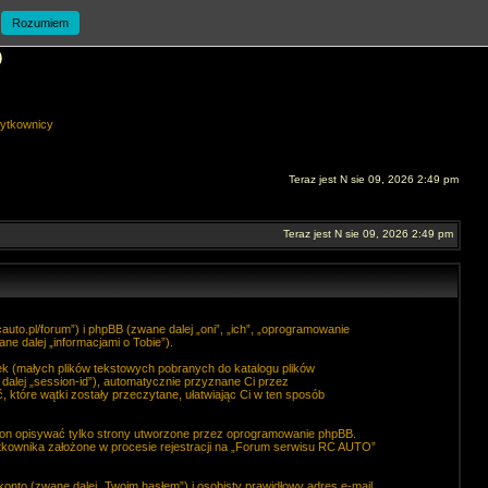
Rozumiem
O
ytkownicy
Teraz jest N sie 09, 2026 2:49 pm
Teraz jest N sie 09, 2026 2:49 pm
uto.pl/forum”) i phpBB (zwane dalej „oni”, „ich”, „oprogramowanie
e dalej „informacjami o Tobie”).
k (małych plików tekstowych pobranych do katalogu plików
dalej „session-id”), automatycznie przyznane Ci przez
które wątki zostały przeczytane, ułatwiając Ci w ten sposób
 on opisywać tylko strony utworzone przez oprogramowanie phpBB.
żytkownika założone w procesie rejestracji na „Forum serwisu RC AUTO”
onto (zwane dalej „Twoim hasłem”) i osobisty prawidłowy adres e-mail