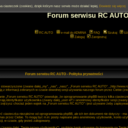
a ciasteczek (cookies), dzięki którym nasz serwis może działać lepiej.
Dowiedz się więcej
Forum serwisu RC AUT
RC AUTO
e-mail do ADMINA
FAQ
Szukaj
Uż
Zaloguj
Zarejestruj
Forum serwisu RC AUTO - Polityka prywatności
 stowarzyszone (zwane dalej „my”, „nas”, „nasz”, „Forum serwisu RC AUTO”, „http://www.rca
z informacji zebranych w czasie dowolnej sesji używania naszego forum przez Ciebie (zwan
danie „Forum serwisu RC AUTO” powoduje, że oprogramowanie phpBB tworzy kilka ciastecze
identyfikator użytkownika (zwany dalej „user-id”) i anonimowy identyfikator sesji (zwany 
zejrzysz chociaż jeden wątek na „Forum serwisu RC AUTO” i jest używane żeby zapisywać, 
ciasteczka niezależne od oprogramowania phpBB, ale ich ten dokument nie dotyczy - ma
do nas przez Ciebie. To mogą być m.in: posty napisane jako anonimowy użytkownik, konto u
cji, w czasie, gdy jesteś zalogowany.
ę (zwaną dalej „Twoją nazwą użytkownika”), osobiste hasło używane do logowania na Twoje k