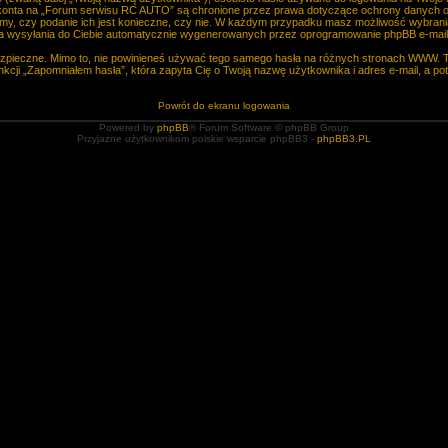
o konta na „Forum serwisu RC AUTO” są chronione przez prawa dotyczące ochrony danych 
lamy, czy podanie ich jest konieczne, czy nie. W każdym przypadku masz możliwość wybrania
ia wysyłania do Ciebie automatycznie wygenerowanych przez oprogramowanie phpBB e-maili
bezpieczne. Mimo to, nie powinieneś używać tego samego hasła na różnych stronach WWW. 
funkcji „Zapomniałem hasła”, która zapyta Cię o Twoją nazwę użytkownika i adres e-mail, a p
Powrót do ekranu logowania
Powered by
phpBB
® Forum Software © phpBB Group
Przyjazne użytkownikom polskie wsparcie phpBB3 -
phpBB3.PL