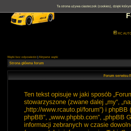
Ta strona używa ciasteczek (cookies), dzięki którym
F
RC AUT
Wątki bez odpowiedzi
|
Aktywne wątki
Strona główna forum
Forum serwisu R
Ten tekst opisuje w jaki sposób „For
stowarzyszone (zwane dalej „my”, „na
„http://www.rcauto.pl/forum”) i phpBB 
phpBB”, „www.phpbb.com”, „phpBB Gro
informacji zebranych w czasie dowoln