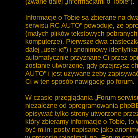
(zwane dalej „informacjami o Tobie”).
Informacje o Tobie są zbierane na dw
serwisu RC AUTO” powoduje, że opro
(małych plików tekstowych pobranyc
komputerze). Pierwsze dwa ciasteczka
dalej „user-id”) i anonimowy identyfika
automatycznie przyznane Ci przez op
zostanie utworzone, gdy przejrzysz 
AUTO” i jest używane żeby zapisywać, 
Ci w ten sposób nawigację po forum.
W czasie przeglądania „Forum serwi
niezależne od oprogramowania phpBB,
opisywać tylko strony utworzone prz
który zbieramy informacje o Tobie, to
być m.in: posty napisane jako anoni
w procesie rejestracji na „Forum ser