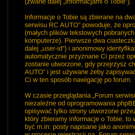
(zwane dalej „informacjami o Tobie”).
Informacje o Tobie są zbierane na dw
serwisu RC AUTO” powoduje, że opro
(małych plików tekstowych pobranyc
komputerze). Pierwsze dwa ciasteczka
dalej „user-id”) i anonimowy identyfika
automatycznie przyznane Ci przez op
zostanie utworzone, gdy przejrzysz 
AUTO” i jest używane żeby zapisywać, 
Ci w ten sposób nawigację po forum.
W czasie przeglądania „Forum serwi
niezależne od oprogramowania phpBB,
opisywać tylko strony utworzone prz
który zbieramy informacje o Tobie, to
być m.in: posty napisane jako anoni
w procesie rejestracji na „Forum ser