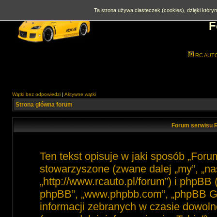
Ta strona używa ciasteczek (cookies), dzięki którym
F
RC AUT
Wątki bez odpowiedzi
|
Aktywne wątki
Strona główna forum
Forum serwisu R
Ten tekst opisuje w jaki sposób „For
stowarzyszone (zwane dalej „my”, „na
„http://www.rcauto.pl/forum”) i phpBB 
phpBB”, „www.phpbb.com”, „phpBB Gro
informacji zebranych w czasie dowoln