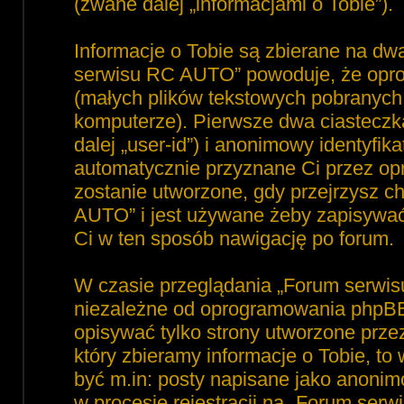
(zwane dalej „informacjami o Tobie”).
Informacje o Tobie są zbierane na dw
serwisu RC AUTO” powoduje, że opro
(małych plików tekstowych pobranyc
komputerze). Pierwsze dwa ciasteczka
dalej „user-id”) i anonimowy identyfika
automatycznie przyznane Ci przez op
zostanie utworzone, gdy przejrzysz 
AUTO” i jest używane żeby zapisywać, 
Ci w ten sposób nawigację po forum.
W czasie przeglądania „Forum serwi
niezależne od oprogramowania phpBB,
opisywać tylko strony utworzone prz
który zbieramy informacje o Tobie, to
być m.in: posty napisane jako anoni
w procesie rejestracji na „Forum ser