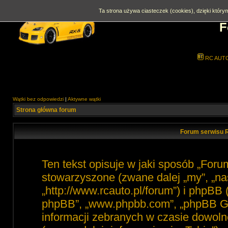
Ta strona używa ciasteczek (cookies), dzięki którym
F
RC AUT
Wątki bez odpowiedzi
|
Aktywne wątki
Strona główna forum
Forum serwisu R
Ten tekst opisuje w jaki sposób „For
stowarzyszone (zwane dalej „my”, „na
„http://www.rcauto.pl/forum”) i phpBB 
phpBB”, „www.phpbb.com”, „phpBB Gro
informacji zebranych w czasie dowoln