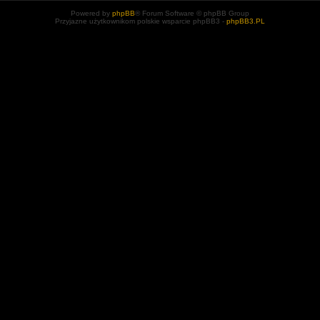
Powered by
phpBB
® Forum Software © phpBB Group
Przyjazne użytkownikom polskie wsparcie phpBB3 -
phpBB3.PL