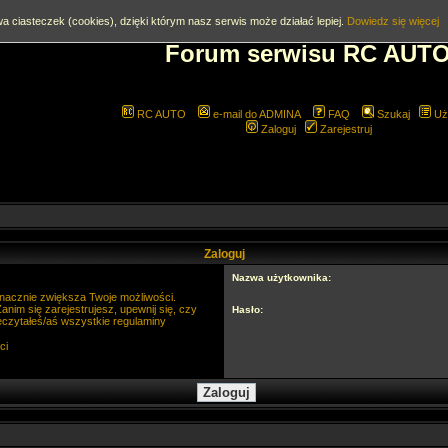
a ciasteczek (cookies), dzięki którym nasz serwis może działać lepiej.
Dowiedz się więcej
Forum serwisu RC AUT
RC AUTO
e-mail do ADMINA
FAQ
Szukaj
Uż
Zaloguj
Zarejestruj
Zaloguj
Nazwa użytkownika:
 znacznie zwiększa Twoje możliwości.
im się zarejestrujesz, upewnij się, czy
Hasło:
eczytałeś/aś wszystkie regulaminy
ci