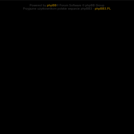
Powered by
phpBB
® Forum Software © phpBB Group
Przyjazne użytkownikom polskie wsparcie phpBB3 -
phpBB3.PL