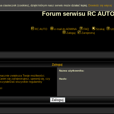
a ciasteczek (cookies), dzięki którym nasz serwis może działać lepiej.
Dowiedz się więcej
Forum serwisu RC AUT
RC AUTO
e-mail do ADMINA
FAQ
Szukaj
Uż
Zaloguj
Zarejestruj
Zaloguj
Nazwa użytkownika:
 znacznie zwiększa Twoje możliwości.
im się zarejestrujesz, upewnij się, czy
Hasło:
eczytałeś/aś wszystkie regulaminy
ci