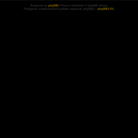
Powered by
phpBB
® Forum Software © phpBB Group
Przyjazne użytkownikom polskie wsparcie phpBB3 -
phpBB3.PL