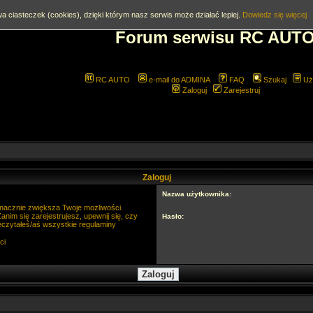
a ciasteczek (cookies), dzięki którym nasz serwis może działać lepiej.
Dowiedz się więcej
Forum serwisu RC AUT
RC AUTO
e-mail do ADMINA
FAQ
Szukaj
Uż
Zaloguj
Zarejestruj
Zaloguj
Nazwa użytkownika:
 znacznie zwiększa Twoje możliwości.
im się zarejestrujesz, upewnij się, czy
Hasło:
eczytałeś/aś wszystkie regulaminy
ci