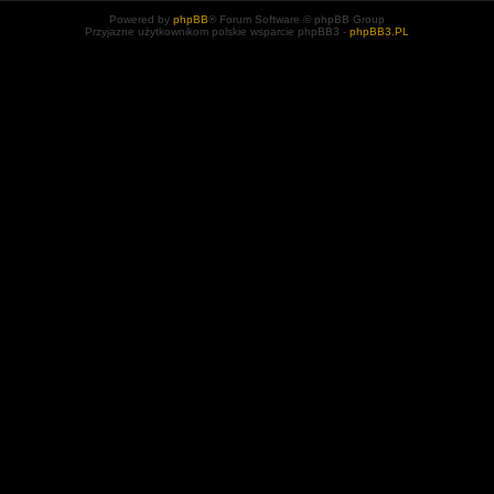
Powered by
phpBB
® Forum Software © phpBB Group
Przyjazne użytkownikom polskie wsparcie phpBB3 -
phpBB3.PL