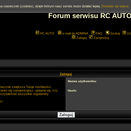
a ciasteczek (cookies), dzięki którym nasz serwis może działać lepiej.
Dowiedz się więcej
Forum serwisu RC AUT
RC AUTO
e-mail do ADMINA
FAQ
Szukaj
Uż
Zaloguj
Zarejestruj
Zaloguj
Nazwa użytkownika:
 znacznie zwiększa Twoje możliwości.
im się zarejestrujesz, upewnij się, czy
Hasło:
eczytałeś/aś wszystkie regulaminy
ci