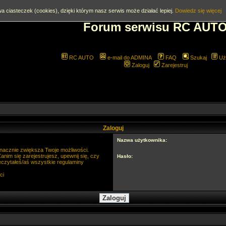
a ciasteczek (cookies), dzięki którym nasz serwis może działać lepiej.
Dowiedz się więcej
Forum serwisu RC AUT
RC AUTO
e-mail do ADMINA
FAQ
Szukaj
Uż
Zaloguj
Zarejestruj
Zaloguj
Nazwa użytkownika:
 znacznie zwiększa Twoje możliwości.
im się zarejestrujesz, upewnij się, czy
Hasło:
eczytałeś/aś wszystkie regulaminy
ci