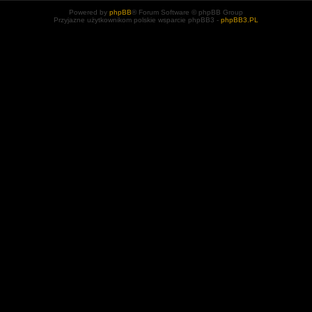
Powered by
phpBB
® Forum Software © phpBB Group
Przyjazne użytkownikom polskie wsparcie phpBB3 -
phpBB3.PL