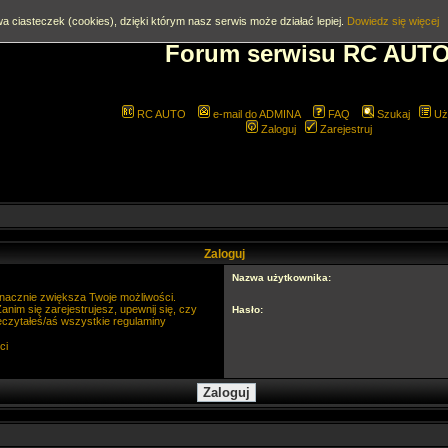
a ciasteczek (cookies), dzięki którym nasz serwis może działać lepiej.
Dowiedz się więcej
Forum serwisu RC AUT
RC AUTO
e-mail do ADMINA
FAQ
Szukaj
Uż
Zaloguj
Zarejestruj
Zaloguj
Nazwa użytkownika:
 znacznie zwiększa Twoje możliwości.
im się zarejestrujesz, upewnij się, czy
Hasło:
eczytałeś/aś wszystkie regulaminy
ci