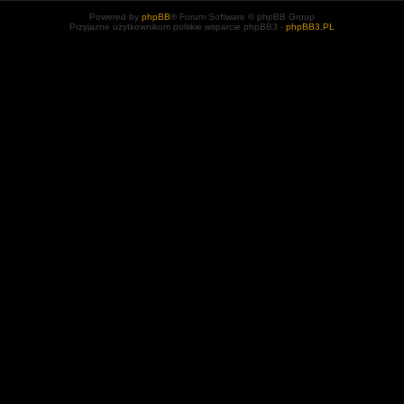
Powered by
phpBB
® Forum Software © phpBB Group
Przyjazne użytkownikom polskie wsparcie phpBB3 -
phpBB3.PL