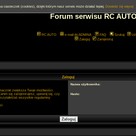
a ciasteczek (cookies), dzięki którym nasz serwis może działać lepiej.
Dowiedz się więcej
Forum serwisu RC AUT
RC AUTO
e-mail do ADMINA
FAQ
Szukaj
Uż
Zaloguj
Zarejestruj
Zaloguj
Nazwa użytkownika:
 znacznie zwiększa Twoje możliwości.
im się zarejestrujesz, upewnij się, czy
Hasło:
eczytałeś/aś wszystkie regulaminy
ci