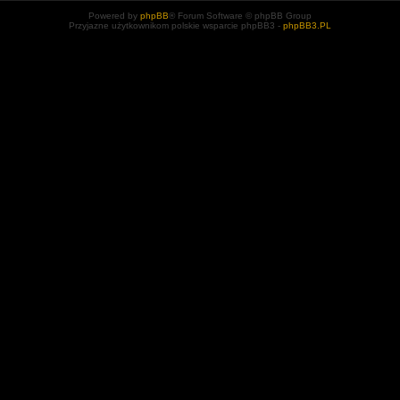
Powered by
phpBB
® Forum Software © phpBB Group
Przyjazne użytkownikom polskie wsparcie phpBB3 -
phpBB3.PL