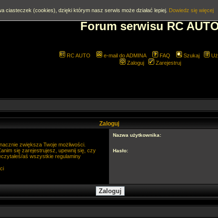
a ciasteczek (cookies), dzięki którym nasz serwis może działać lepiej.
Dowiedz się więcej
Forum serwisu RC AUT
RC AUTO
e-mail do ADMINA
FAQ
Szukaj
Uż
Zaloguj
Zarejestruj
Zaloguj
Nazwa użytkownika:
 znacznie zwiększa Twoje możliwości.
im się zarejestrujesz, upewnij się, czy
Hasło:
eczytałeś/aś wszystkie regulaminy
ci