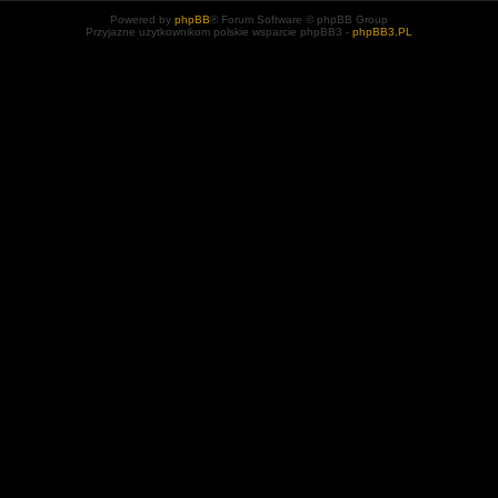
Powered by
phpBB
® Forum Software © phpBB Group
Przyjazne użytkownikom polskie wsparcie phpBB3 -
phpBB3.PL