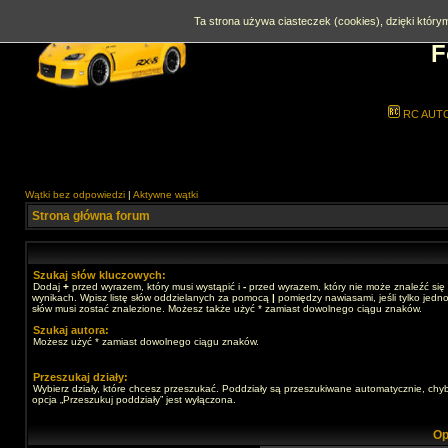
Ta strona używa ciasteczek (cookies), dzięki którym
F
RC AUT
Wątki bez odpowiedzi
|
Aktywne wątki
Strona główna forum
Szukaj słów kluczowych:
Dodaj
+
przed wyrazem, który musi wystąpić i
-
przed wyrazem, który nie może znaleźć się
wynikach. Wpisz listę słów oddzielanych za pomocą
|
pomiędzy nawiasami, jeśli tylko jedno
słów musi zostać znalezione. Możesz także użyć * zamiast dowolnego ciągu znaków.
Szukaj autora:
Możesz użyć * zamiast dowolnego ciągu znaków.
Przeszukaj działy:
Wybierz działy, które chcesz przeszukać. Poddziały są przeszukiwane automatycznie, chy
opcja „Przeszukuj poddziały” jest wyłączona.
Op