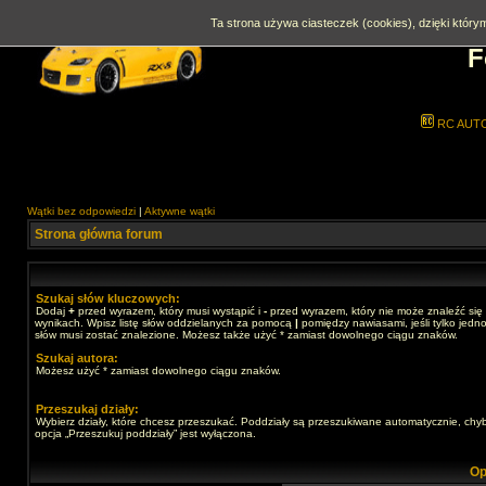
Ta strona używa ciasteczek (cookies), dzięki którym
F
RC AUT
Wątki bez odpowiedzi
|
Aktywne wątki
Strona główna forum
Szukaj słów kluczowych:
Dodaj
+
przed wyrazem, który musi wystąpić i
-
przed wyrazem, który nie może znaleźć się
wynikach. Wpisz listę słów oddzielanych za pomocą
|
pomiędzy nawiasami, jeśli tylko jedno
słów musi zostać znalezione. Możesz także użyć * zamiast dowolnego ciągu znaków.
Szukaj autora:
Możesz użyć * zamiast dowolnego ciągu znaków.
Przeszukaj działy:
Wybierz działy, które chcesz przeszukać. Poddziały są przeszukiwane automatycznie, chy
opcja „Przeszukuj poddziały” jest wyłączona.
Op