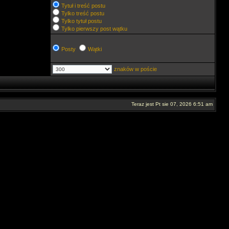
Tytuł i treść postu
Tylko treść postu
Tylko tytuł postu
Tylko pierwszy post wątku
Posty
Wątki
znaków w poście
Teraz jest Pt sie 07, 2026 6:51 am