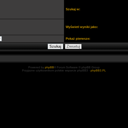
Szukaj w:
Wyświetl wyniki jako:
Pokaż pierwsze:
Powered by
phpBB
® Forum Software © phpBB Group
Przyjazne użytkownikom polskie wsparcie phpBB3 -
phpBB3.PL