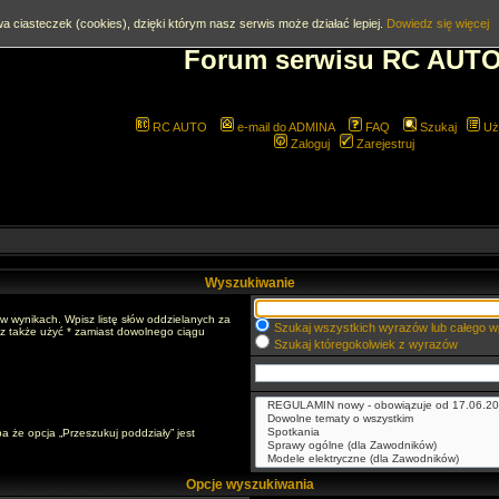
a ciasteczek (cookies), dzięki którym nasz serwis może działać lepiej.
Dowiedz się więcej
Forum serwisu RC AUT
RC AUTO
e-mail do ADMINA
FAQ
Szukaj
Uż
Zaloguj
Zarejestruj
Wyszukiwanie
w wynikach. Wpisz listę słów oddzielanych za
Szukaj wszystkich wyrazów lub całego w
sz także użyć * zamiast dowolnego ciągu
Szukaj któregokolwiek z wyrazów
a że opcja „Przeszukuj poddziały” jest
Opcje wyszukiwania