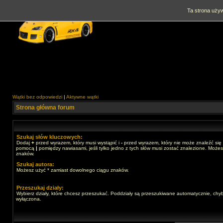
Ta strona używ
Wątki bez odpowiedzi
|
Aktywne wątki
Strona główna forum
Szukaj słów kluczowych:
Dodaj
+
przed wyrazem, który musi wystąpić i
-
przed wyrazem, który nie może znaleźć się 
pomocą
|
pomiędzy nawiasami, jeśli tylko jedno z tych słów musi zostać znalezione. Może
znaków.
Szukaj autora:
Możesz użyć * zamiast dowolnego ciągu znaków.
Przeszukaj działy:
Wybierz działy, które chcesz przeszukać. Poddziały są przeszukiwane automatycznie, chyb
wyłączona.