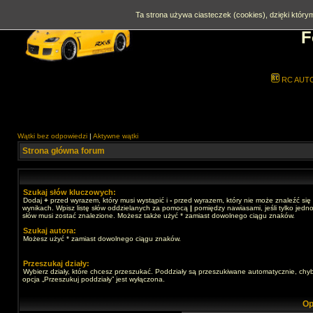
Ta strona używa ciasteczek (cookies), dzięki którym
F
RC AUT
Wątki bez odpowiedzi
|
Aktywne wątki
Strona główna forum
Szukaj słów kluczowych:
Dodaj
+
przed wyrazem, który musi wystąpić i
-
przed wyrazem, który nie może znaleźć się
wynikach. Wpisz listę słów oddzielanych za pomocą
|
pomiędzy nawiasami, jeśli tylko jedno
słów musi zostać znalezione. Możesz także użyć * zamiast dowolnego ciągu znaków.
Szukaj autora:
Możesz użyć * zamiast dowolnego ciągu znaków.
Przeszukaj działy:
Wybierz działy, które chcesz przeszukać. Poddziały są przeszukiwane automatycznie, chy
opcja „Przeszukuj poddziały” jest wyłączona.
Op