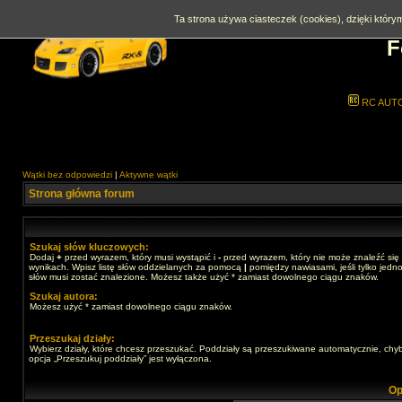
Ta strona używa ciasteczek (cookies), dzięki którym
F
RC AUT
Wątki bez odpowiedzi
|
Aktywne wątki
Strona główna forum
Szukaj słów kluczowych:
Dodaj
+
przed wyrazem, który musi wystąpić i
-
przed wyrazem, który nie może znaleźć się
wynikach. Wpisz listę słów oddzielanych za pomocą
|
pomiędzy nawiasami, jeśli tylko jedno
słów musi zostać znalezione. Możesz także użyć * zamiast dowolnego ciągu znaków.
Szukaj autora:
Możesz użyć * zamiast dowolnego ciągu znaków.
Przeszukaj działy:
Wybierz działy, które chcesz przeszukać. Poddziały są przeszukiwane automatycznie, chy
opcja „Przeszukuj poddziały” jest wyłączona.
Op