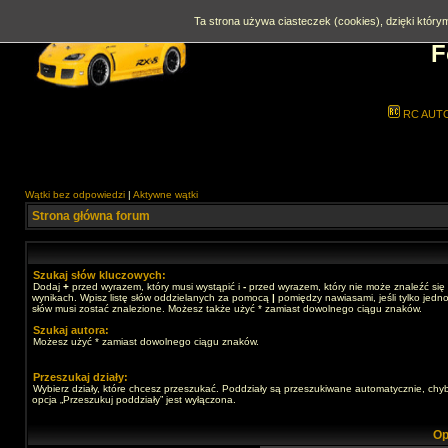
Ta strona używa ciasteczek (cookies), dzięki którym
F
RC AUT
Wątki bez odpowiedzi
|
Aktywne wątki
Strona główna forum
Szukaj słów kluczowych:
Dodaj
+
przed wyrazem, który musi wystąpić i
-
przed wyrazem, który nie może znaleźć się
wynikach. Wpisz listę słów oddzielanych za pomocą
|
pomiędzy nawiasami, jeśli tylko jedno
słów musi zostać znalezione. Możesz także użyć * zamiast dowolnego ciągu znaków.
Szukaj autora:
Możesz użyć * zamiast dowolnego ciągu znaków.
Przeszukaj działy:
Wybierz działy, które chcesz przeszukać. Poddziały są przeszukiwane automatycznie, chy
opcja „Przeszukuj poddziały” jest wyłączona.
Op