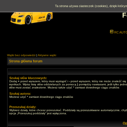
Ta strona używa ciasteczek (cookies), dzięki którym
F
RC AUT
Wątki bez odpowiedzi
|
Aktywne wątki
Strona główna forum
Szukaj słów kluczowych:
Dodaj
+
przed wyrazem, który musi wystąpić i
-
przed wyrazem, który nie może znaleźć się
wynikach. Wpisz listę słów oddzielanych za pomocą
|
pomiędzy nawiasami, jeśli tylko jedno
słów musi zostać znalezione. Możesz także użyć * zamiast dowolnego ciągu znaków.
Szukaj autora:
Możesz użyć * zamiast dowolnego ciągu znaków.
Przeszukaj działy:
Wybierz działy, które chcesz przeszukać. Poddziały są przeszukiwane automatycznie, chy
opcja „Przeszukuj poddziały” jest wyłączona.
Op