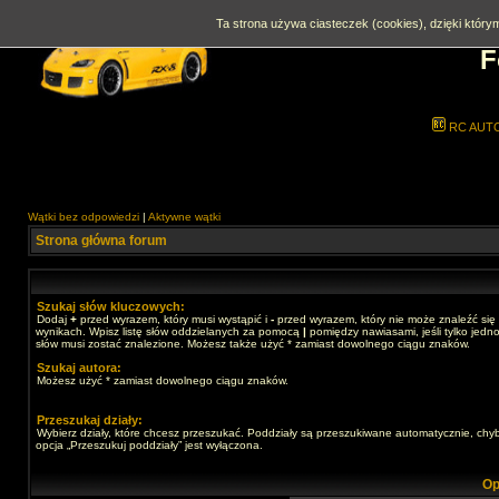
Ta strona używa ciasteczek (cookies), dzięki którym
F
RC AUT
Wątki bez odpowiedzi
|
Aktywne wątki
Strona główna forum
Szukaj słów kluczowych:
Dodaj
+
przed wyrazem, który musi wystąpić i
-
przed wyrazem, który nie może znaleźć się
wynikach. Wpisz listę słów oddzielanych za pomocą
|
pomiędzy nawiasami, jeśli tylko jedno
słów musi zostać znalezione. Możesz także użyć * zamiast dowolnego ciągu znaków.
Szukaj autora:
Możesz użyć * zamiast dowolnego ciągu znaków.
Przeszukaj działy:
Wybierz działy, które chcesz przeszukać. Poddziały są przeszukiwane automatycznie, chy
opcja „Przeszukuj poddziały” jest wyłączona.
Op