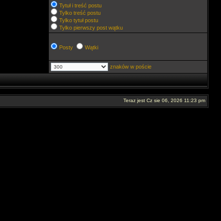
Tytuł i treść postu
Tylko treść postu
Tylko tytuł postu
Tylko pierwszy post wątku
Posty
Wątki
znaków w poście
Teraz jest Cz sie 06, 2026 11:23 pm