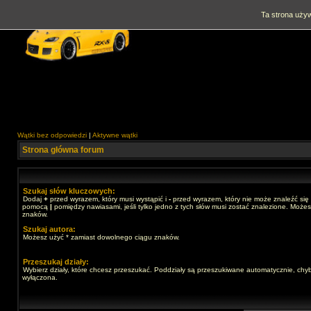
Ta strona używ
Wątki bez odpowiedzi
|
Aktywne wątki
Strona główna forum
Szukaj słów kluczowych:
Dodaj
+
przed wyrazem, który musi wystąpić i
-
przed wyrazem, który nie może znaleźć się 
pomocą
|
pomiędzy nawiasami, jeśli tylko jedno z tych słów musi zostać znalezione. Może
znaków.
Szukaj autora:
Możesz użyć * zamiast dowolnego ciągu znaków.
Przeszukaj działy:
Wybierz działy, które chcesz przeszukać. Poddziały są przeszukiwane automatycznie, chyb
wyłączona.