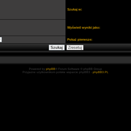
Szukaj w:
Wyświetl wyniki jako:
Pokaż pierwsze:
Powered by
phpBB
® Forum Software © phpBB Group
Przyjazne użytkownikom polskie wsparcie phpBB3 -
phpBB3.PL