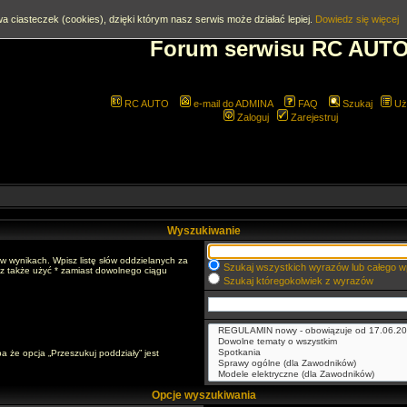
a ciasteczek (cookies), dzięki którym nasz serwis może działać lepiej.
Dowiedz się więcej
Forum serwisu RC AUT
RC AUTO
e-mail do ADMINA
FAQ
Szukaj
Uż
Zaloguj
Zarejestruj
Wyszukiwanie
w wynikach. Wpisz listę słów oddzielanych za
Szukaj wszystkich wyrazów lub całego w
sz także użyć * zamiast dowolnego ciągu
Szukaj któregokolwiek z wyrazów
a że opcja „Przeszukuj poddziały” jest
Opcje wyszukiwania