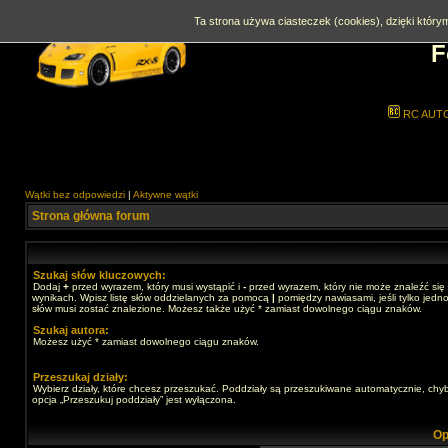
Ta strona używa ciasteczek (cookies), dzięki którym
F
RC AUT
Wątki bez odpowiedzi
|
Aktywne wątki
Strona główna forum
Szukaj słów kluczowych:
Dodaj
+
przed wyrazem, który musi wystąpić i
-
przed wyrazem, który nie może znaleźć się
wynikach. Wpisz listę słów oddzielanych za pomocą
|
pomiędzy nawiasami, jeśli tylko jedno
słów musi zostać znalezione. Możesz także użyć * zamiast dowolnego ciągu znaków.
Szukaj autora:
Możesz użyć * zamiast dowolnego ciągu znaków.
Przeszukaj działy:
Wybierz działy, które chcesz przeszukać. Poddziały są przeszukiwane automatycznie, chy
opcja „Przeszukuj poddziały” jest wyłączona.
Op