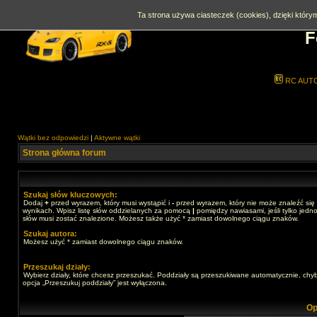
Ta strona używa ciasteczek (cookies), dzięki którym
F
RC AUT
Wątki bez odpowiedzi
|
Aktywne wątki
Strona główna forum
Szukaj słów kluczowych:
Dodaj
+
przed wyrazem, który musi wystąpić i
-
przed wyrazem, który nie może znaleźć się
wynikach. Wpisz listę słów oddzielanych za pomocą
|
pomiędzy nawiasami, jeśli tylko jedno
słów musi zostać znalezione. Możesz także użyć * zamiast dowolnego ciągu znaków.
Szukaj autora:
Możesz użyć * zamiast dowolnego ciągu znaków.
Przeszukaj działy:
Wybierz działy, które chcesz przeszukać. Poddziały są przeszukiwane automatycznie, chy
opcja „Przeszukuj poddziały” jest wyłączona.
Op