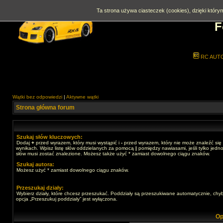
Ta strona używa ciasteczek (cookies), dzięki którym
F
RC AUT
Wątki bez odpowiedzi
|
Aktywne wątki
Strona główna forum
Szukaj słów kluczowych:
Dodaj
+
przed wyrazem, który musi wystąpić i
-
przed wyrazem, który nie może znaleźć się
wynikach. Wpisz listę słów oddzielanych za pomocą
|
pomiędzy nawiasami, jeśli tylko jedno
słów musi zostać znalezione. Możesz także użyć * zamiast dowolnego ciągu znaków.
Szukaj autora:
Możesz użyć * zamiast dowolnego ciągu znaków.
Przeszukaj działy:
Wybierz działy, które chcesz przeszukać. Poddziały są przeszukiwane automatycznie, chy
opcja „Przeszukuj poddziały” jest wyłączona.
Op