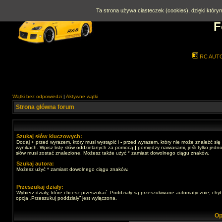
Ta strona używa ciasteczek (cookies), dzięki którym
F
RC AUT
Wątki bez odpowiedzi
|
Aktywne wątki
Strona główna forum
Szukaj słów kluczowych:
Dodaj
+
przed wyrazem, który musi wystąpić i
-
przed wyrazem, który nie może znaleźć się
wynikach. Wpisz listę słów oddzielanych za pomocą
|
pomiędzy nawiasami, jeśli tylko jedno
słów musi zostać znalezione. Możesz także użyć * zamiast dowolnego ciągu znaków.
Szukaj autora:
Możesz użyć * zamiast dowolnego ciągu znaków.
Przeszukaj działy:
Wybierz działy, które chcesz przeszukać. Poddziały są przeszukiwane automatycznie, chy
opcja „Przeszukuj poddziały” jest wyłączona.
Op