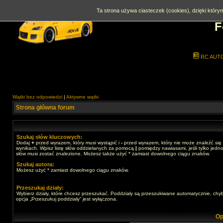
Ta strona używa ciasteczek (cookies), dzięki którym
F
RC AUT
Wątki bez odpowiedzi
|
Aktywne wątki
Strona główna forum
Szukaj słów kluczowych:
Dodaj
+
przed wyrazem, który musi wystąpić i
-
przed wyrazem, który nie może znaleźć się
wynikach. Wpisz listę słów oddzielanych za pomocą
|
pomiędzy nawiasami, jeśli tylko jedno
słów musi zostać znalezione. Możesz także użyć * zamiast dowolnego ciągu znaków.
Szukaj autora:
Możesz użyć * zamiast dowolnego ciągu znaków.
Przeszukaj działy:
Wybierz działy, które chcesz przeszukać. Poddziały są przeszukiwane automatycznie, chy
opcja „Przeszukuj poddziały” jest wyłączona.
Op