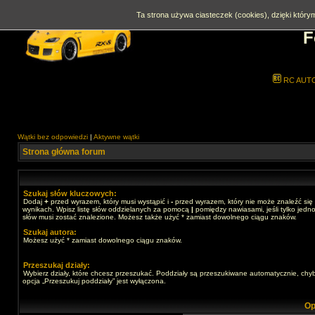
Ta strona używa ciasteczek (cookies), dzięki którym
F
RC AUT
Wątki bez odpowiedzi
|
Aktywne wątki
Strona główna forum
Szukaj słów kluczowych:
Dodaj
+
przed wyrazem, który musi wystąpić i
-
przed wyrazem, który nie może znaleźć się
wynikach. Wpisz listę słów oddzielanych za pomocą
|
pomiędzy nawiasami, jeśli tylko jedno
słów musi zostać znalezione. Możesz także użyć * zamiast dowolnego ciągu znaków.
Szukaj autora:
Możesz użyć * zamiast dowolnego ciągu znaków.
Przeszukaj działy:
Wybierz działy, które chcesz przeszukać. Poddziały są przeszukiwane automatycznie, chy
opcja „Przeszukuj poddziały” jest wyłączona.
Op