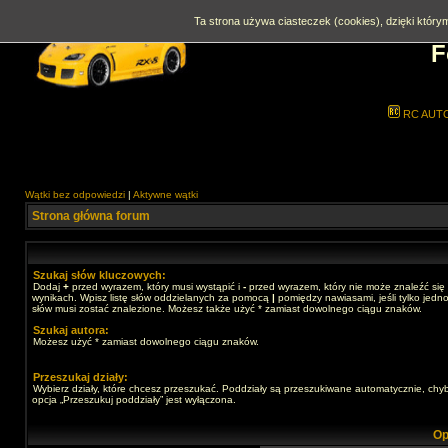
Ta strona używa ciasteczek (cookies), dzięki którym
F
RC AUT
Wątki bez odpowiedzi
|
Aktywne wątki
Strona główna forum
Szukaj słów kluczowych:
Dodaj
+
przed wyrazem, który musi wystąpić i
-
przed wyrazem, który nie może znaleźć się
wynikach. Wpisz listę słów oddzielanych za pomocą
|
pomiędzy nawiasami, jeśli tylko jedno
słów musi zostać znalezione. Możesz także użyć * zamiast dowolnego ciągu znaków.
Szukaj autora:
Możesz użyć * zamiast dowolnego ciągu znaków.
Przeszukaj działy:
Wybierz działy, które chcesz przeszukać. Poddziały są przeszukiwane automatycznie, chy
opcja „Przeszukuj poddziały” jest wyłączona.
Op