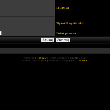
Szukaj w:
Wyświetl wyniki jako:
Pokaż pierwsze:
Powered by
phpBB
® Forum Software © phpBB Group
Przyjazne użytkownikom polskie wsparcie phpBB3 -
phpBB3.PL