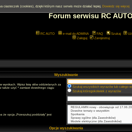
a ciasteczek (cookies), dzięki którym nasz serwis może działać lepiej.
Dowiedz się więcej
Forum serwisu RC AUT
RC AUTO
e-mail do ADMINA
FAQ
Szukaj
Uż
Zaloguj
Zarejestruj
Wyszukiwanie
w wynikach. Wpisz listę słów oddzielanych za
Szukaj wszystkich wyrazów lub całego w
sz także użyć * zamiast dowolnego ciągu
Szukaj któregokolwiek z wyrazów
a że opcja „Przeszukuj poddziały” jest
Opcje wyszukiwania