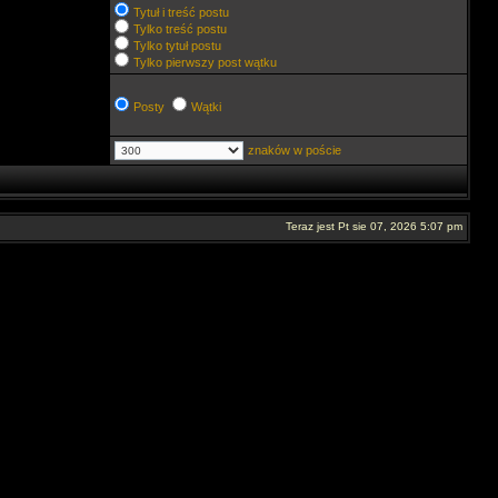
Tytuł i treść postu
Tylko treść postu
Tylko tytuł postu
Tylko pierwszy post wątku
Posty
Wątki
znaków w poście
Teraz jest Pt sie 07, 2026 5:07 pm