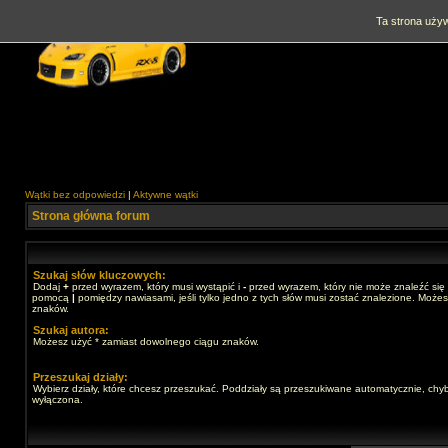
Ta strona używ
Wątki bez odpowiedzi
|
Aktywne wątki
Strona główna forum
Szukaj słów kluczowych:
Dodaj
+
przed wyrazem, który musi wystąpić i
-
przed wyrazem, który nie może znaleźć się 
pomocą
|
pomiędzy nawiasami, jeśli tylko jedno z tych słów musi zostać znalezione. Może
znaków.
Szukaj autora:
Możesz użyć * zamiast dowolnego ciągu znaków.
Przeszukaj działy:
Wybierz działy, które chcesz przeszukać. Poddziały są przeszukiwane automatycznie, chyb
wyłączona.